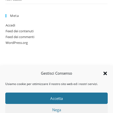
Meta
Accedi
Feed dei contenuti
Feed dei commenti
WordPress.org
Gestisci Consenso
Usiamo cookie per ottimizzare il nostro sito web ed i nostri servizi.
Accetta
Via dell’artigianato, 14 – 31030
Nega
Castello di Godego (TV)