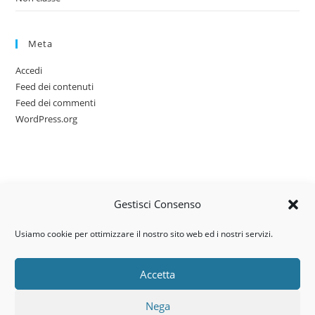
Meta
Accedi
Feed dei contenuti
Feed dei commenti
WordPress.org
Gestisci Consenso
Usiamo cookie per ottimizzare il nostro sito web ed i nostri servizi.
Accetta
Via dell’artigianato, 14 – 31030
Nega
Castello di Godego (TV)