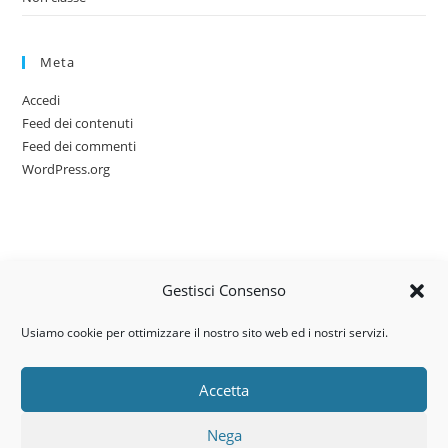
Meta
Accedi
Feed dei contenuti
Feed dei commenti
WordPress.org
Gestisci Consenso
Usiamo cookie per ottimizzare il nostro sito web ed i nostri servizi.
Accetta
Via dell’artigianato, 14 – 31030
Nega
Castello di Godego (TV)