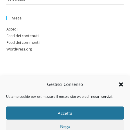
Meta
Accedi
Feed dei contenuti
Feed dei commenti
WordPress.org
Gestisci Consenso
Usiamo cookie per ottimizzare il nostro sito web ed i nostri servizi.
Accetta
Via dell’artigianato, 14 – 31030
Nega
Castello di Godego (TV)