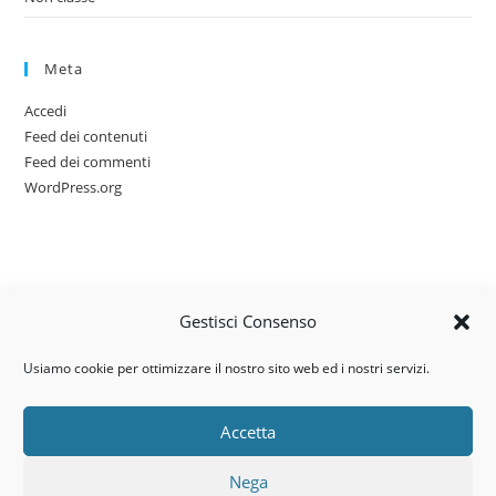
Meta
Accedi
Feed dei contenuti
Feed dei commenti
WordPress.org
Gestisci Consenso
Usiamo cookie per ottimizzare il nostro sito web ed i nostri servizi.
Accetta
Via dell’artigianato, 14 – 31030
Nega
Castello di Godego (TV)