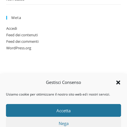
Meta
Accedi
Feed dei contenuti
Feed dei commenti
WordPress.org
Gestisci Consenso
Usiamo cookie per ottimizzare il nostro sito web ed i nostri servizi.
Accetta
Via dell’artigianato, 14 – 31030
Nega
Castello di Godego (TV)