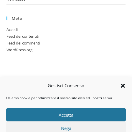
Meta
Accedi
Feed dei contenuti
Feed dei commenti
WordPress.org
Gestisci Consenso
Usiamo cookie per ottimizzare il nostro sito web ed i nostri servizi.
Accetta
Via dell’artigianato, 14 – 31030
Nega
Castello di Godego (TV)