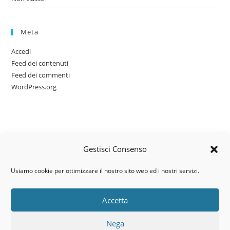
Meta
Accedi
Feed dei contenuti
Feed dei commenti
WordPress.org
Gestisci Consenso
Usiamo cookie per ottimizzare il nostro sito web ed i nostri servizi.
Accetta
Via dell’artigianato, 14 – 31030
Nega
Castello di Godego (TV)