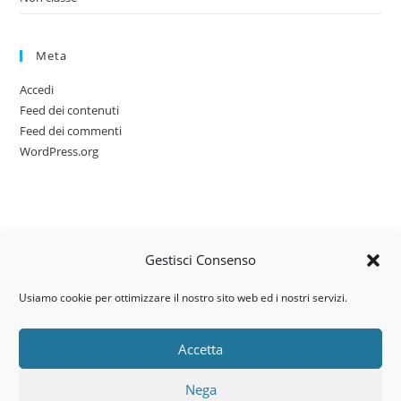
Meta
Accedi
Feed dei contenuti
Feed dei commenti
WordPress.org
Gestisci Consenso
Usiamo cookie per ottimizzare il nostro sito web ed i nostri servizi.
Accetta
Via dell’artigianato, 14 – 31030
Nega
Castello di Godego (TV)