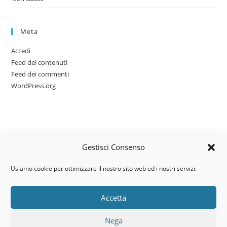
Meta
Accedi
Feed dei contenuti
Feed dei commenti
WordPress.org
Gestisci Consenso
Usiamo cookie per ottimizzare il nostro sito web ed i nostri servizi.
Accetta
Via dell’artigianato, 14 – 31030
Nega
Castello di Godego (TV)