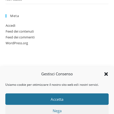
Meta
Accedi
Feed dei contenuti
Feed dei commenti
WordPress.org
Gestisci Consenso
Usiamo cookie per ottimizzare il nostro sito web ed i nostri servizi.
Accetta
Via dell’artigianato, 14 – 31030
Nega
Castello di Godego (TV)