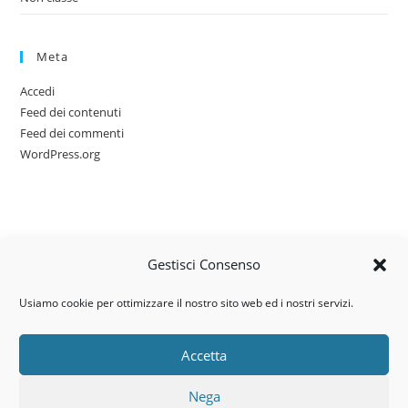
Meta
Accedi
Feed dei contenuti
Feed dei commenti
WordPress.org
Gestisci Consenso
Usiamo cookie per ottimizzare il nostro sito web ed i nostri servizi.
Accetta
Via dell’artigianato, 14 – 31030
Nega
Castello di Godego (TV)