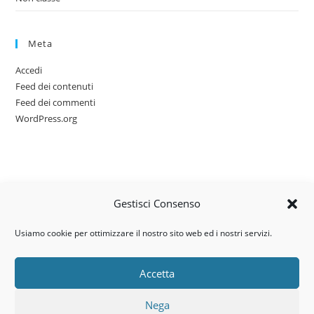
Meta
Accedi
Feed dei contenuti
Feed dei commenti
WordPress.org
Gestisci Consenso
Usiamo cookie per ottimizzare il nostro sito web ed i nostri servizi.
Accetta
Via dell’artigianato, 14 – 31030
Nega
Castello di Godego (TV)