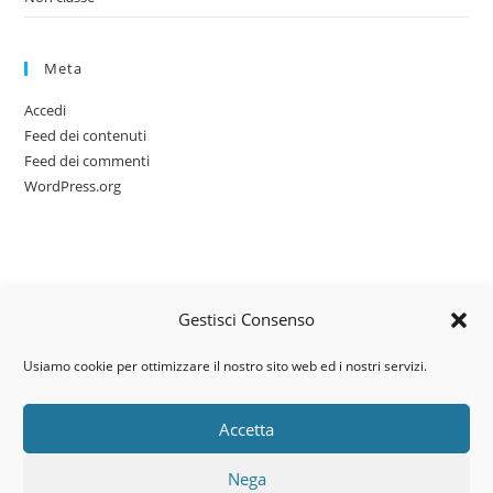
Meta
Accedi
Feed dei contenuti
Feed dei commenti
WordPress.org
Gestisci Consenso
Usiamo cookie per ottimizzare il nostro sito web ed i nostri servizi.
Accetta
Via dell’artigianato, 14 – 31030
Nega
Castello di Godego (TV)