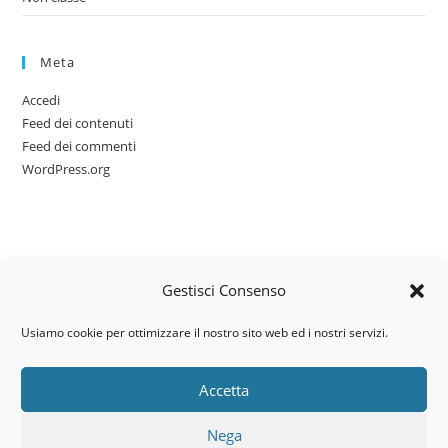
Meta
Accedi
Feed dei contenuti
Feed dei commenti
WordPress.org
Gestisci Consenso
Usiamo cookie per ottimizzare il nostro sito web ed i nostri servizi.
Accetta
Via dell’artigianato, 14 – 31030
Nega
Castello di Godego (TV)