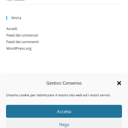
Meta
Accedi
Feed dei contenuti
Feed dei commenti
WordPress.org
Gestisci Consenso
Usiamo cookie per ottimizzare il nostro sito web ed i nostri servizi.
Accetta
Via dell’artigianato, 14 – 31030
Nega
Castello di Godego (TV)