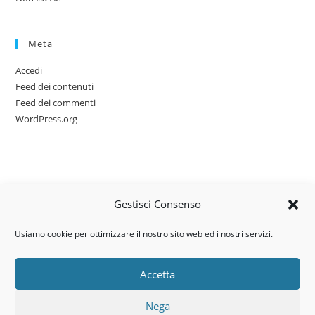
Meta
Accedi
Feed dei contenuti
Feed dei commenti
WordPress.org
Gestisci Consenso
Usiamo cookie per ottimizzare il nostro sito web ed i nostri servizi.
Accetta
Via dell’artigianato, 14 – 31030
Nega
Castello di Godego (TV)