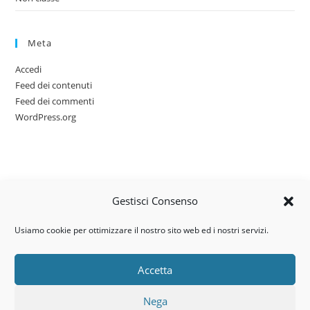
Meta
Accedi
Feed dei contenuti
Feed dei commenti
WordPress.org
Gestisci Consenso
Usiamo cookie per ottimizzare il nostro sito web ed i nostri servizi.
Accetta
Via dell’artigianato, 14 – 31030
Nega
Castello di Godego (TV)