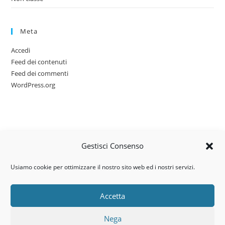
Meta
Accedi
Feed dei contenuti
Feed dei commenti
WordPress.org
Gestisci Consenso
Usiamo cookie per ottimizzare il nostro sito web ed i nostri servizi.
Accetta
Via dell’artigianato, 14 – 31030
Nega
Castello di Godego (TV)