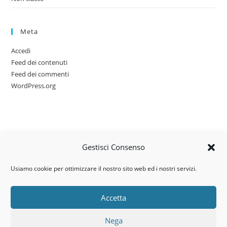
Meta
Accedi
Feed dei contenuti
Feed dei commenti
WordPress.org
Gestisci Consenso
Usiamo cookie per ottimizzare il nostro sito web ed i nostri servizi.
Accetta
Via dell’artigianato, 14 – 31030
Nega
Castello di Godego (TV)