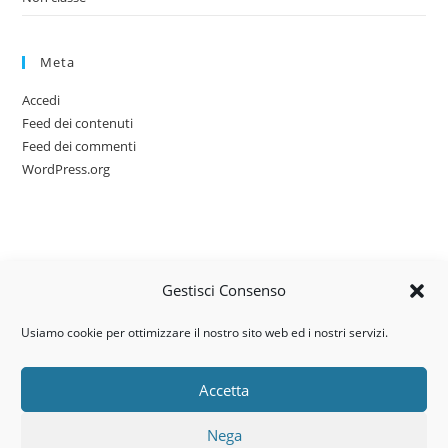
Meta
Accedi
Feed dei contenuti
Feed dei commenti
WordPress.org
Gestisci Consenso
Usiamo cookie per ottimizzare il nostro sito web ed i nostri servizi.
Accetta
Via dell’artigianato, 14 – 31030
Nega
Castello di Godego (TV)