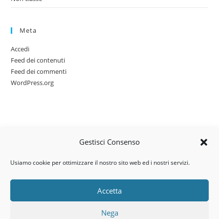
Meta
Accedi
Feed dei contenuti
Feed dei commenti
WordPress.org
Gestisci Consenso
Usiamo cookie per ottimizzare il nostro sito web ed i nostri servizi.
Accetta
Via dell’artigianato, 14 – 31030
Nega
Castello di Godego (TV)