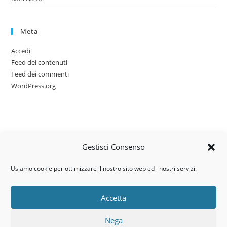
Meta
Accedi
Feed dei contenuti
Feed dei commenti
WordPress.org
Gestisci Consenso
Usiamo cookie per ottimizzare il nostro sito web ed i nostri servizi.
Accetta
Via dell’artigianato, 14 – 31030
Nega
Castello di Godego (TV)