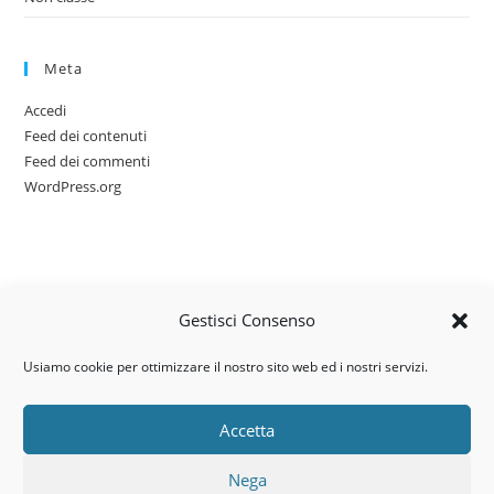
Meta
Accedi
Feed dei contenuti
Feed dei commenti
WordPress.org
Gestisci Consenso
Usiamo cookie per ottimizzare il nostro sito web ed i nostri servizi.
Accetta
Via dell’artigianato, 14 – 31030
Nega
Castello di Godego (TV)