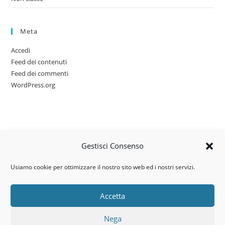
Meta
Accedi
Feed dei contenuti
Feed dei commenti
WordPress.org
Gestisci Consenso
Usiamo cookie per ottimizzare il nostro sito web ed i nostri servizi.
Accetta
Via dell’artigianato, 14 – 31030
Nega
Castello di Godego (TV)