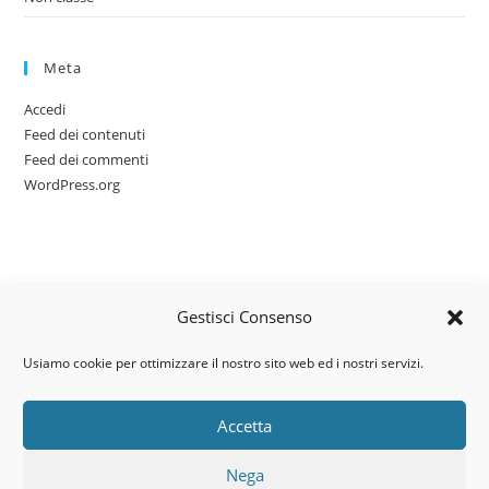
Meta
Accedi
Feed dei contenuti
Feed dei commenti
WordPress.org
Gestisci Consenso
Usiamo cookie per ottimizzare il nostro sito web ed i nostri servizi.
Accetta
Via dell’artigianato, 14 – 31030
Nega
Castello di Godego (TV)