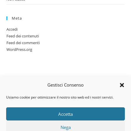
Meta
Accedi
Feed dei contenuti
Feed dei commenti
WordPress.org
Gestisci Consenso
Usiamo cookie per ottimizzare il nostro sito web ed i nostri servizi.
Accetta
Via dell’artigianato, 14 – 31030
Nega
Castello di Godego (TV)