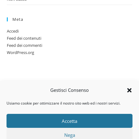
Meta
Accedi
Feed dei contenuti
Feed dei commenti
WordPress.org
Gestisci Consenso
Usiamo cookie per ottimizzare il nostro sito web ed i nostri servizi.
Accetta
Via dell’artigianato, 14 – 31030
Nega
Castello di Godego (TV)