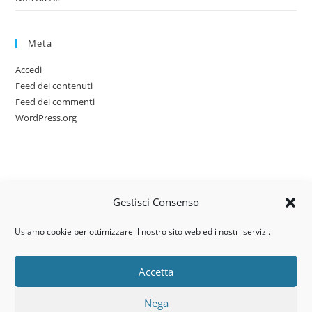
Meta
Accedi
Feed dei contenuti
Feed dei commenti
WordPress.org
Gestisci Consenso
Usiamo cookie per ottimizzare il nostro sito web ed i nostri servizi.
Accetta
Via dell’artigianato, 14 – 31030
Nega
Castello di Godego (TV)