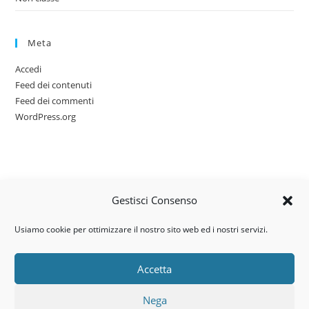
Meta
Accedi
Feed dei contenuti
Feed dei commenti
WordPress.org
Gestisci Consenso
Usiamo cookie per ottimizzare il nostro sito web ed i nostri servizi.
Accetta
Via dell’artigianato, 14 – 31030
Nega
Castello di Godego (TV)