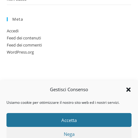
Meta
Accedi
Feed dei contenuti
Feed dei commenti
WordPress.org
Gestisci Consenso
Usiamo cookie per ottimizzare il nostro sito web ed i nostri servizi.
Accetta
Via dell’artigianato, 14 – 31030
Nega
Castello di Godego (TV)