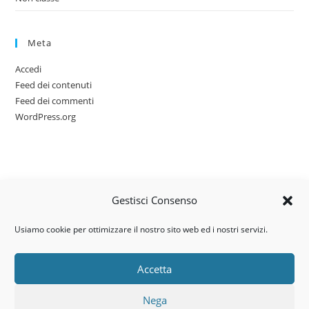
Meta
Accedi
Feed dei contenuti
Feed dei commenti
WordPress.org
Gestisci Consenso
Usiamo cookie per ottimizzare il nostro sito web ed i nostri servizi.
Accetta
Via dell’artigianato, 14 – 31030
Nega
Castello di Godego (TV)