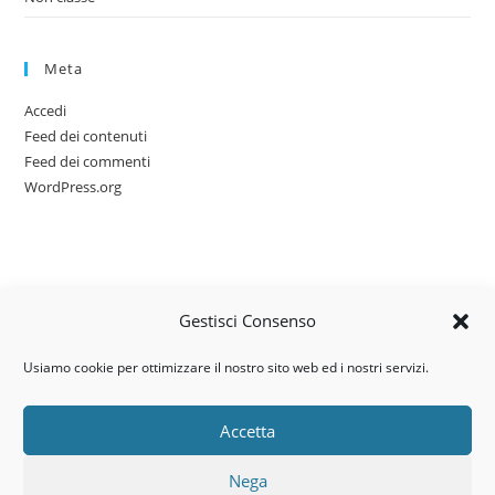
Meta
Accedi
Feed dei contenuti
Feed dei commenti
WordPress.org
Gestisci Consenso
Usiamo cookie per ottimizzare il nostro sito web ed i nostri servizi.
Accetta
Via dell’artigianato, 14 – 31030
Nega
Castello di Godego (TV)