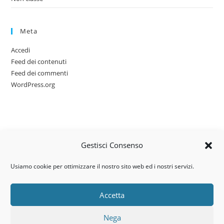
Meta
Accedi
Feed dei contenuti
Feed dei commenti
WordPress.org
Gestisci Consenso
Usiamo cookie per ottimizzare il nostro sito web ed i nostri servizi.
Accetta
Via dell’artigianato, 14 – 31030
Nega
Castello di Godego (TV)