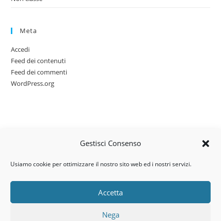
Meta
Accedi
Feed dei contenuti
Feed dei commenti
WordPress.org
Gestisci Consenso
Usiamo cookie per ottimizzare il nostro sito web ed i nostri servizi.
Accetta
Via dell’artigianato, 14 – 31030
Nega
Castello di Godego (TV)