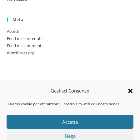
Meta
Accedi
Feed dei contenuti
Feed dei commenti
WordPress.org
Gestisci Consenso
Usiamo cookie per ottimizzare il nostro sito web ed i nostri servizi.
Accetta
Via dell’artigianato, 14 – 31030
Nega
Castello di Godego (TV)