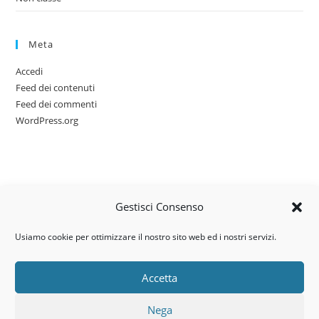
Meta
Accedi
Feed dei contenuti
Feed dei commenti
WordPress.org
Gestisci Consenso
Usiamo cookie per ottimizzare il nostro sito web ed i nostri servizi.
Accetta
Via dell’artigianato, 14 – 31030
Nega
Castello di Godego (TV)