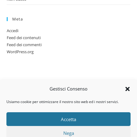
Meta
Accedi
Feed dei contenuti
Feed dei commenti
WordPress.org
Gestisci Consenso
Usiamo cookie per ottimizzare il nostro sito web ed i nostri servizi.
Accetta
Via dell’artigianato, 14 – 31030
Nega
Castello di Godego (TV)