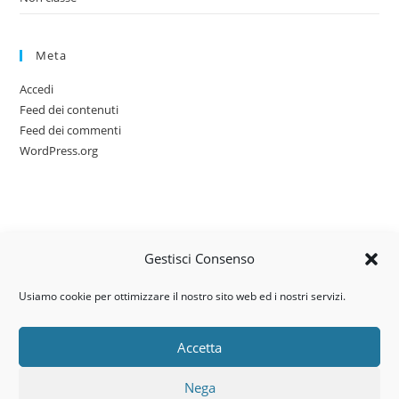
Meta
Accedi
Feed dei contenuti
Feed dei commenti
WordPress.org
Gestisci Consenso
Usiamo cookie per ottimizzare il nostro sito web ed i nostri servizi.
Accetta
Via dell’artigianato, 14 – 31030
Nega
Castello di Godego (TV)