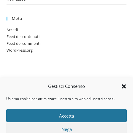
Meta
Accedi
Feed dei contenuti
Feed dei commenti
WordPress.org
Gestisci Consenso
Usiamo cookie per ottimizzare il nostro sito web ed i nostri servizi.
Accetta
Via dell’artigianato, 14 – 31030
Nega
Castello di Godego (TV)