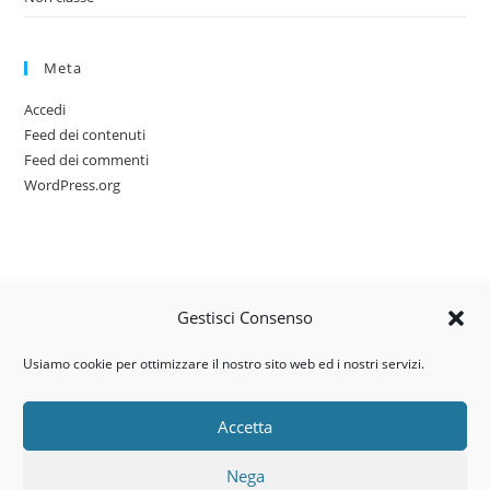
Meta
Accedi
Feed dei contenuti
Feed dei commenti
WordPress.org
Gestisci Consenso
Usiamo cookie per ottimizzare il nostro sito web ed i nostri servizi.
Accetta
Via dell’artigianato, 14 – 31030
Nega
Castello di Godego (TV)