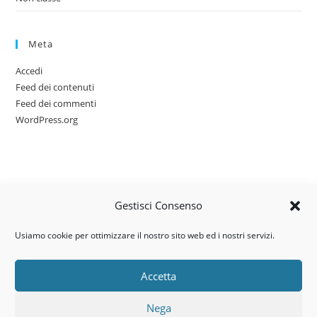
Meta
Accedi
Feed dei contenuti
Feed dei commenti
WordPress.org
Gestisci Consenso
Usiamo cookie per ottimizzare il nostro sito web ed i nostri servizi.
Accetta
Via dell’artigianato, 14 – 31030
Nega
Castello di Godego (TV)