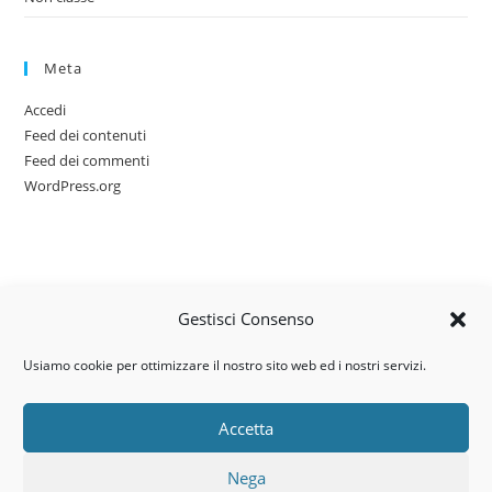
Meta
Accedi
Feed dei contenuti
Feed dei commenti
WordPress.org
Gestisci Consenso
Usiamo cookie per ottimizzare il nostro sito web ed i nostri servizi.
Accetta
Via dell’artigianato, 14 – 31030
Nega
Castello di Godego (TV)