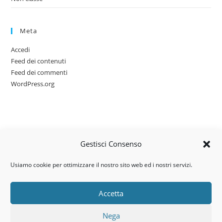
Meta
Accedi
Feed dei contenuti
Feed dei commenti
WordPress.org
Gestisci Consenso
Usiamo cookie per ottimizzare il nostro sito web ed i nostri servizi.
Accetta
Via dell’artigianato, 14 – 31030
Nega
Castello di Godego (TV)