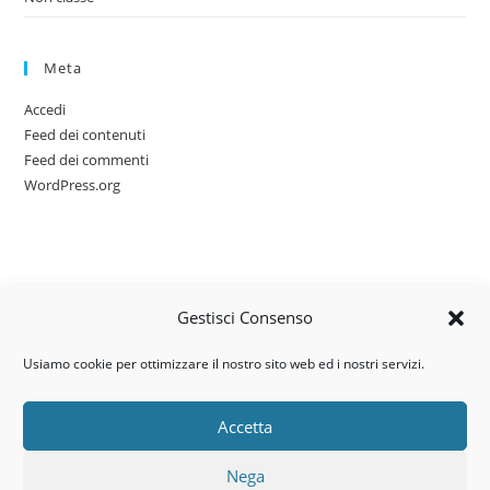
Meta
Accedi
Feed dei contenuti
Feed dei commenti
WordPress.org
Gestisci Consenso
Usiamo cookie per ottimizzare il nostro sito web ed i nostri servizi.
Accetta
Via dell’artigianato, 14 – 31030
Nega
Castello di Godego (TV)