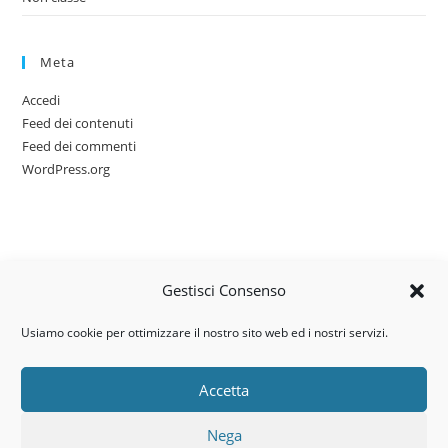
Meta
Accedi
Feed dei contenuti
Feed dei commenti
WordPress.org
Gestisci Consenso
Usiamo cookie per ottimizzare il nostro sito web ed i nostri servizi.
Accetta
Via dell’artigianato, 14 – 31030
Nega
Castello di Godego (TV)