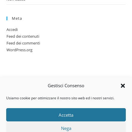
Meta
Accedi
Feed dei contenuti
Feed dei commenti
WordPress.org
Gestisci Consenso
Usiamo cookie per ottimizzare il nostro sito web ed i nostri servizi.
Accetta
Via dell’artigianato, 14 – 31030
Nega
Castello di Godego (TV)