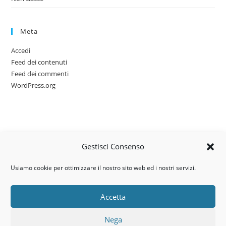
Meta
Accedi
Feed dei contenuti
Feed dei commenti
WordPress.org
Gestisci Consenso
Usiamo cookie per ottimizzare il nostro sito web ed i nostri servizi.
Accetta
Via dell’artigianato, 14 – 31030
Nega
Castello di Godego (TV)