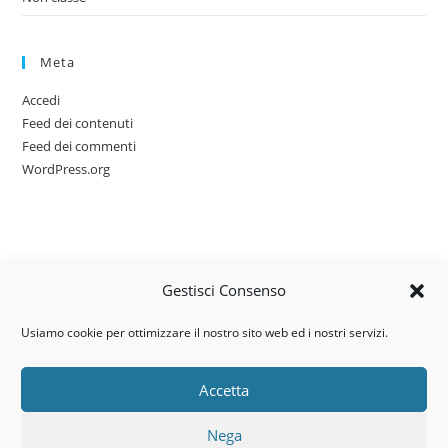
Meta
Accedi
Feed dei contenuti
Feed dei commenti
WordPress.org
Gestisci Consenso
Usiamo cookie per ottimizzare il nostro sito web ed i nostri servizi.
Accetta
Via dell’artigianato, 14 – 31030
Nega
Castello di Godego (TV)