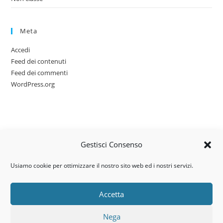
Meta
Accedi
Feed dei contenuti
Feed dei commenti
WordPress.org
Gestisci Consenso
Usiamo cookie per ottimizzare il nostro sito web ed i nostri servizi.
Accetta
Via dell’artigianato, 14 – 31030
Nega
Castello di Godego (TV)